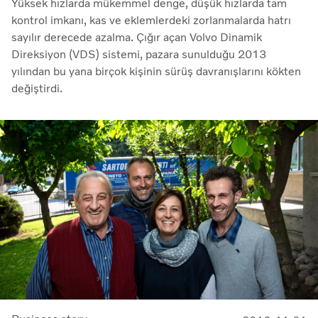
Yüksek hızlarda mükemmel denge, düşük hızlarda tam
kontrol imkanı, kas ve eklemlerdeki zorlanmalarda hatrı
sayılır derecede azalma. Çığır açan Volvo Dinamik
Direksiyon (VDS) sistemi, pazara sunulduğu 2013
yılından bu yana birçok kişinin sürüş davranışlarını kökten
değiştirdi.