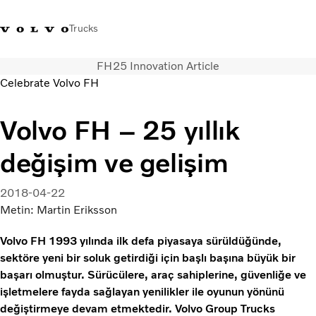
Trucks
FH25 Innovation Article
+4448586
Volvo Trucks Mağazası
Oturum açın
Türkiye
Celebrate Volvo FH
Taşımacılık çözümleri
Volvo FH – 25 yıllık
Kamyonlar
değişim ve gelişim
Hizmetler
Bayi arama
Haberler
2018-04-22
Hakkımızda
Metin: Martin Eriksson
Bize Ulaşın
Volvo FH 1993 yılında ilk defa piyasaya sürüldüğünde,
sektöre yeni bir soluk getirdiği için başlı başına büyük bir
başarı olmuştur. Sürücülere, araç sahiplerine, güvenliğe ve
işletmelere fayda sağlayan yenilikler ile oyunun yönünü
değiştirmeye devam etmektedir. Volvo Group Trucks