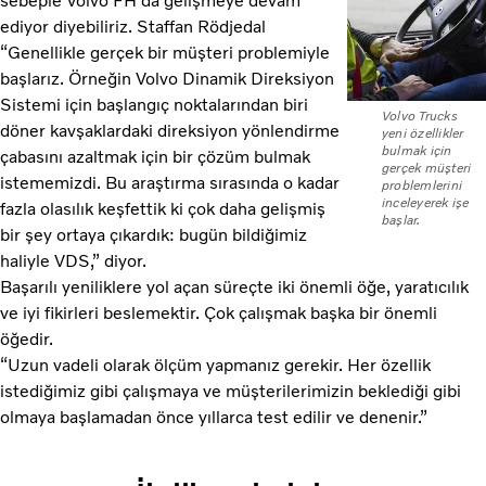
sebeple Volvo FH da gelişmeye devam
ediyor diyebiliriz. Staffan Rödjedal
“Genellikle gerçek bir müşteri problemiyle
başlarız. Örneğin Volvo Dinamik Direksiyon
Sistemi için başlangıç noktalarından biri
Volvo Trucks
döner kavşaklardaki direksiyon yönlendirme
yeni özellikler
bulmak için
çabasını azaltmak için bir çözüm bulmak
gerçek müşteri
istememizdi. Bu araştırma sırasında o kadar
problemlerini
inceleyerek işe
fazla olasılık keşfettik ki çok daha gelişmiş
başlar.
bir şey ortaya çıkardık: bugün bildiğimiz
haliyle VDS,” diyor.
Başarılı yeniliklere yol açan süreçte iki önemli öğe, yaratıcılık
ve iyi fikirleri beslemektir. Çok çalışmak başka bir önemli
öğedir.
“Uzun vadeli olarak ölçüm yapmanız gerekir. Her özellik
istediğimiz gibi çalışmaya ve müşterilerimizin beklediği gibi
olmaya başlamadan önce yıllarca test edilir ve denenir.”