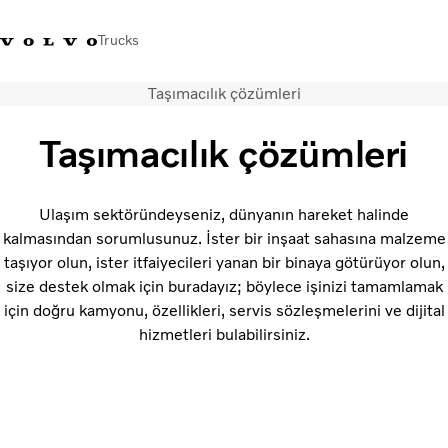
Trucks
Taşımacılık çözümleri
+4448586
Volvo Trucks Mağazası
Oturum açın
Türkiye
Taşımacılık çözümleri
Taşımacılık çözümleri
Kamyonlar
Ulaşım sektöründeyseniz, dünyanın hareket halinde
Hizmetler
kalmasından sorumlusunuz. İster bir inşaat sahasına malzeme
Bayi arama
taşıyor olun, ister itfaiyecileri yanan bir binaya götürüyor olun,
Haberler
size destek olmak için buradayız; böylece işinizi tamamlamak
Hakkımızda
için doğru kamyonu, özellikleri, servis sözleşmelerini ve dijital
Bize Ulaşın
hizmetleri bulabilirsiniz.