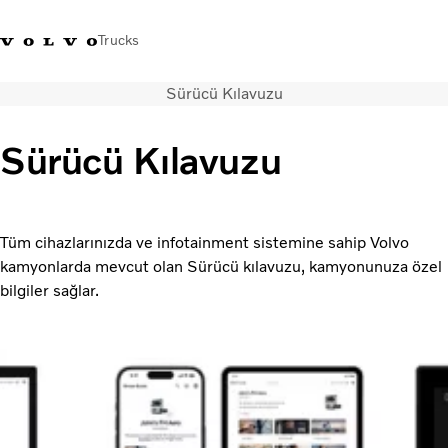
Trucks
Sürücü Kılavuzu
+4448586
Volvo Trucks Mağazası
Oturum açın
Türkiye
Sürücü Kılavuzu
Taşımacılık çözümleri
Kamyonlar
Hizmetler
Tüm cihazlarınızda ve infotainment sistemine sahip Volvo
Bayi arama
kamyonlarda mevcut olan Sürücü kılavuzu, kamyonunuza özel
Haberler
bilgiler sağlar.
Hakkımızda
Bize Ulaşın