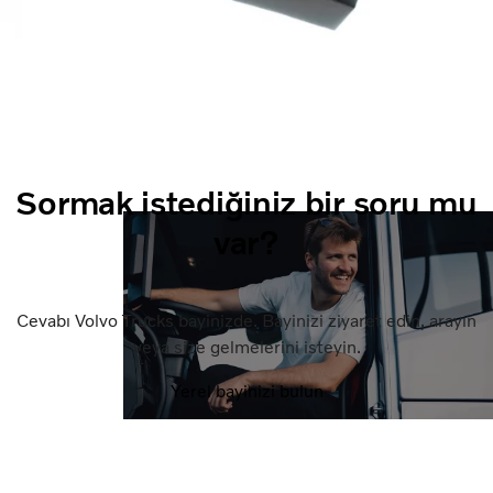
Sormak istediğiniz bir soru mu
var?
Cevabı Volvo Trucks bayinizde. Bayinizi ziyaret edin, arayın
veya size gelmelerini isteyin.
Yerel bayinizi bulun