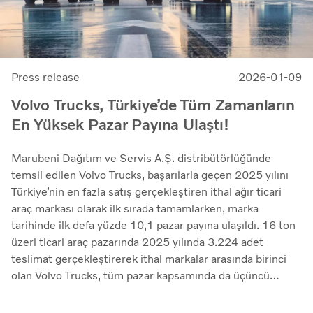
Press release
2026-01-09
Volvo Trucks, Türkiye’de Tüm Zamanların
En Yüksek Pazar Payına Ulaştı!
Marubeni Dağıtım ve Servis A.Ş. distribütörlüğünde
temsil edilen Volvo Trucks, başarılarla geçen 2025 yılını
Türkiye’nin en fazla satış gerçekleştiren ithal ağır ticari
araç markası olarak ilk sırada tamamlarken, marka
tarihinde ilk defa yüzde 10,1 pazar payına ulaşıldı. 16 ton
üzeri ticari araç pazarında 2025 yılında 3.224 adet
teslimat gerçekleştirerek ithal markalar arasında birinci
olan Volvo Trucks, tüm pazar kapsamında da üçüncü
sırada yer aldı. Marubeni Dağıtım ve Servis A.Ş. Ticari
Araçlar COO’su Kıvanç Kızılkaya; “Türkiye kamyon ve