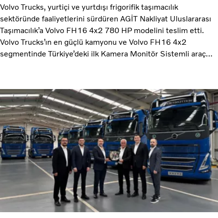
Volvo Trucks, yurtiçi ve yurtdışı frigorifik taşımacılık
sektöründe faaliyetlerini sürdüren AGİT Nakliyat Uluslararası
Taşımacılık’a Volvo FH16 4x2 780 HP modelini teslim etti.
Volvo Trucks’ın en güçlü kamyonu ve Volvo FH16 4x2
segmentinde Türkiye’deki ilk Kamera Monitör Sistemli araç
olma özelliği taşıyan Volvo FH16 4x2 780 HP’nin teslimatı
Volvo Trucks Mersin Yetkili Servisi Gökdenizler Otomotiv’de
gerçekleştirildi.