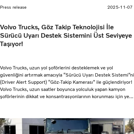
Press release
2025-11-07
Volvo Trucks, Göz Takip Teknolojisi İle
Sürücü Uyarı Destek Sistemini Üst Seviyeye
Taşıyor!
Volvo Trucks, uzun yol şoförlerini desteklemek ve yol
güvenliğini artırmak amacıyla “Sürücü Uyarı Destek Sistemi”ni
(Driver Alert Support) “Göz-Takip Kamerası” ile güçlendiriyor!
Volvo Trucks, uzun saatler boyunca yolculuk yapan kamyon
şoförlerinin dikkat ve konsantrasyonlarının korunması için yeni
teknolojileri devreye alıyor. Volvo Trucks, mevcut sistemini
daha da geliştirerek yorgunluk ya da dikkatsizlik belirtileri
gösteren sürücüleri tespit edip uyarıyor. Volvo Trucks,
sürücülerin yanında olmayı ve trafikteki herkesin güvenliğini
desteklemeyi hedefliyor.