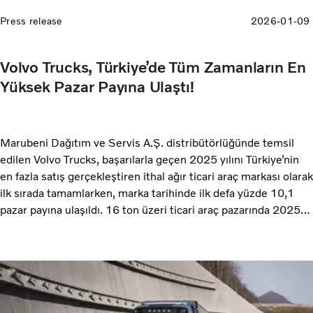
Press release
2026-01-09
Volvo Trucks, Türkiye’de Tüm Zamanların En
Yüksek Pazar Payına Ulaştı!
Marubeni Dağıtım ve Servis A.Ş. distribütörlüğünde temsil
edilen Volvo Trucks, başarılarla geçen 2025 yılını Türkiye’nin
en fazla satış gerçekleştiren ithal ağır ticari araç markası olarak
ilk sırada tamamlarken, marka tarihinde ilk defa yüzde 10,1
pazar payına ulaşıldı. 16 ton üzeri ticari araç pazarında 2025
yılında 3.224 adet teslimat gerçekleştirerek ithal markalar
arasında birinci olan Volvo Trucks, tüm pazar kapsamında da
üçüncü sırada yer aldı. Marubeni Dağıtım ve Servis A.Ş. Ticari
Araçlar COO’su Kıvanç Kızılkaya; “Türkiye kamyon ve çekici
pazarı 2025’te, bir önceki yıla kıyasla yüzde 3,4 oranında
daralırken, Volvo Trucks olarak yüzde 80’lik güçlü bir büyüme