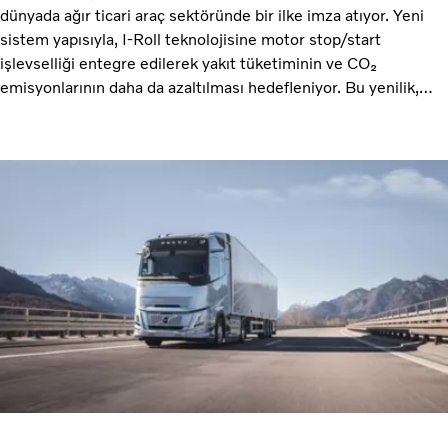
dünyada ağır ticari araç sektöründe bir ilke imza atıyor. Yeni
sistem yapısıyla, I-Roll teknolojisine motor stop/start
işlevselliği entegre edilerek yakıt tüketiminin ve CO₂
emisyonlarının daha da azaltılması hedefleniyor. Bu yenilik,
markanın iklim etkisini azaltma ve lojistik verimliliğini artırma
stratejisinin en güncel adımını oluşturuyor.