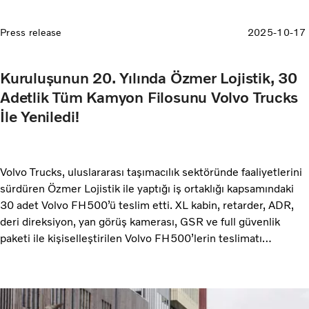
Press release
2025-10-17
Kuruluşunun 20. Yılında Özmer Lojistik, 30
Adetlik Tüm Kamyon Filosunu Volvo Trucks
İle Yeniledi!
Volvo Trucks, uluslararası taşımacılık sektöründe faaliyetlerini
sürdüren Özmer Lojistik ile yaptığı iş ortaklığı kapsamındaki
30 adet Volvo FH500’ü teslim etti. XL kabin, retarder, ADR,
deri direksiyon, yan görüş kamerası, GSR ve full güvenlik
paketi ile kişiselleştirilen Volvo FH500’lerin teslimatı
Mertur’da, Marubeni Dağıtım ve Servis Kamyon Satış Ülke
Müdürü Utku Uzun, Kamyon Saha Satış Müdürü Umut Şahin,
Volvo Finansal Hizmetler Bölge Satış Müdürleri Emrah Barış
ve Tuncay Alev tarafından, Özmer Lojistik Yönetim Kurulu