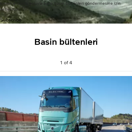
içeren e-posta yoluyla bana basın bültenleri göndermesine izin
veriyorum.
Subscribe
Basin bültenleri
1
of
4