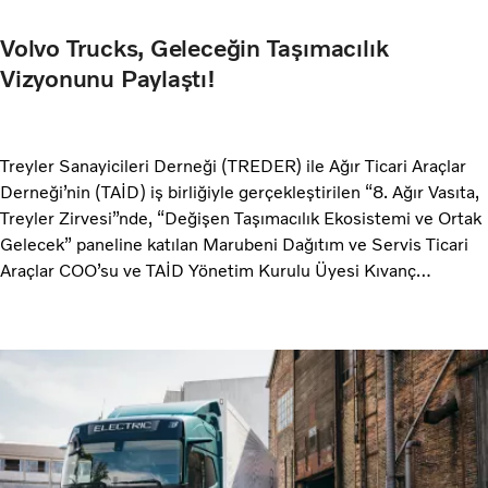
Volvo Trucks, Geleceğin Taşımacılık
Vizyonunu Paylaştı!
Treyler Sanayicileri Derneği (TREDER) ile Ağır Ticari Araçlar
Derneği’nin (TAİD) iş birliğiyle gerçekleştirilen “8. Ağır Vasıta,
Treyler Zirvesi”nde, “Değişen Taşımacılık Ekosistemi ve Ortak
Gelecek” paneline katılan Marubeni Dağıtım ve Servis Ticari
Araçlar COO’su ve TAİD Yönetim Kurulu Üyesi Kıvanç
Kızılkaya; dijitalleşme ve otonom teknolojiler ışığında treyler
sektöründe elektrifikasyon, otonom sürüş ve bağlantılı
sistemlere dair gelişmeleri aktardı.