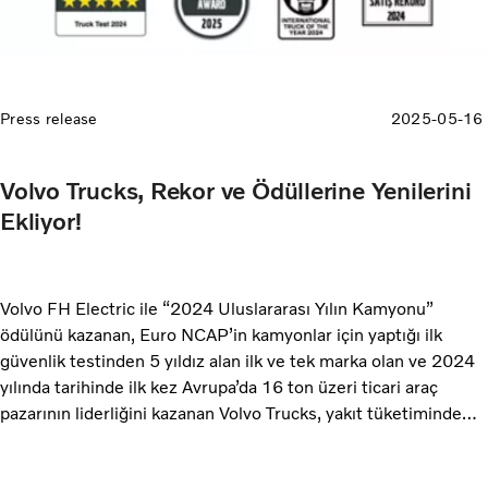
Press release
2025-05-16
Volvo Trucks, Rekor ve Ödüllerine Yenilerini
Ekliyor!
Volvo FH Electric ile “2024 Uluslararası Yılın Kamyonu”
ödülünü kazanan, Euro NCAP’in kamyonlar için yaptığı ilk
güvenlik testinden 5 yıldız alan ilk ve tek marka olan ve 2024
yılında tarihinde ilk kez Avrupa’da 16 ton üzeri ticari araç
pazarının liderliğini kazanan Volvo Trucks, yakıt tüketiminde
gelmiş geçmiş en verimli kamyonu Volvo FH Aero ile 2025
Green Truck (Yeşil Kamyon) Ödülü’nün de sahibi oldu.