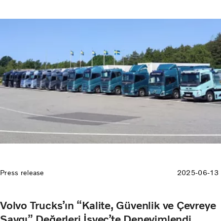
Denizli’deki genel merkezinde yapılan teslimat töreni;
Marubeni Dağıtım ve Servis CEO’su Eşref Zeka, Volvo Trucks
Uluslararası Kıdemli Başkan Yardımcısı Per-Erik Lindström,
Marubeni Dağıtım ve Servis Ticari Araçlar COO’su Kıvanç
Kızılkaya, Özmutlubaş Otomotiv Yönetim Kurulu Başkanı
Ahmet Mutlubaş ve DNT Uluslararası Nakliyat Yönetim Kurulu
Başkanı Önder Manisalı’nın katılımıyla gerçekleşti.
Press release
2025-06-13
Volvo Trucks’ın “Kalite, Güvenlik ve Çevreye
Saygı” Değerleri İsveç’te Deneyimlendi