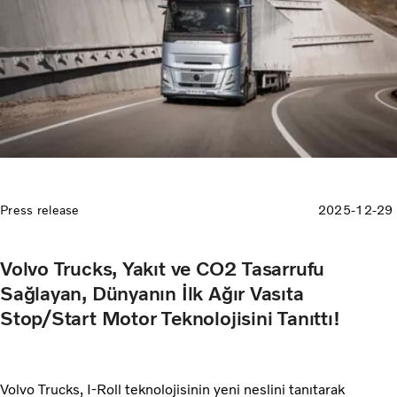
kaydetmeyi başardık. Müşteri odaklı ürün ve hizmet
yaklaşımımız sayesinde 2024 yılında yüzde 5,5 olan pazar
payımızı 2025’te yüzde 10,1 seviyesine taşıyarak, marka
tarihimizde ilk kez çift haneli pazar payına ulaştık.
Sürdürülebilirlik odağımız ve istikrarlı büyüme stratejimiz bu
başarıda belirleyici olurken; güvenlik ve verimlilik alanlarında
sunduğumuz ürünlerimiz, bağımsız kurumlar tarafından
ödüllendirilerek başarımızı bir kez daha tescilledi” dedi.
Press release
2025-12-29
Volvo Trucks, Yakıt ve CO2 Tasarrufu
Sağlayan, Dünyanın İlk Ağır Vasıta
Stop/Start Motor Teknolojisini Tanıttı!
Volvo Trucks, I-Roll teknolojisinin yeni neslini tanıtarak