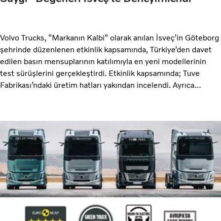
Volvo Trucks, “Markanın Kalbi” olarak anılan İsveç’in Göteborg
şehrinde düzenlenen etkinlik kapsamında, Türkiye’den davet
edilen basın mensuplarının katılımıyla en yeni modellerinin
test sürüşlerini gerçekleştirdi. Etkinlik kapsamında; Tuve
Fabrikası’ndaki üretim hatları yakından incelendi. Ayrıca
etkinlikte, tamamen elektrikli ve LNG donanımlı araçlar ile
markanın 780 beygirlik yeni 17,3 litrelik en güçlü dizel
motorları da kapsayan yeni Volvo Trucks modellerinin tamamı
VTEX’teki test pistinde kullanıldı ve 2024 yılında kapılarını
açan World of Volvo Müzesi ziyaret edildi.