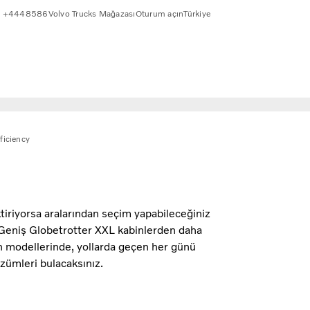
+4448586
Volvo Trucks Mağazası
Oturum açın
Türkiye
ficiency
ktiriyorsa aralarından seçim yapabileceğiniz
. Geniş Globetrotter XXL kabinlerden daha
n modellerinde, yollarda geçen her günü
özümleri bulacaksınız.