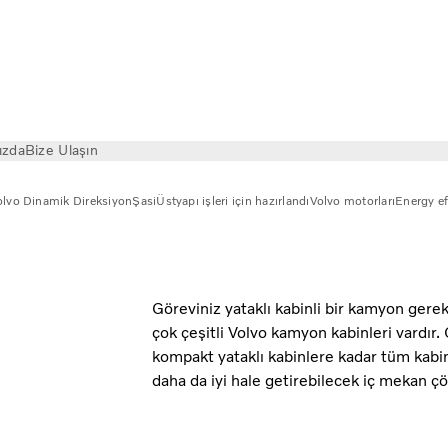
ızda
Bize Ulaşın
olvo Dinamik Direksiyon
Şasi
Üstyapı işleri için hazırlandı
Volvo motorları
Energy ef
Göreviniz yataklı kabinli bir kamyon gere
çok çeşitli Volvo kamyon kabinleri vardır
kompakt yataklı kabinlere kadar tüm kabi
daha da iyi hale getirebilecek iç mekan ç