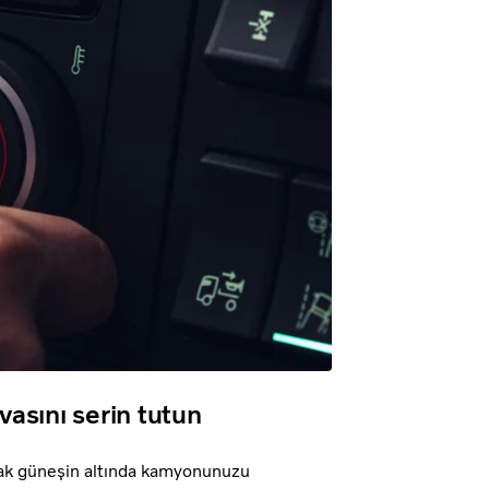
vasını serin tutun
ak güneşin altında kamyonunuzu