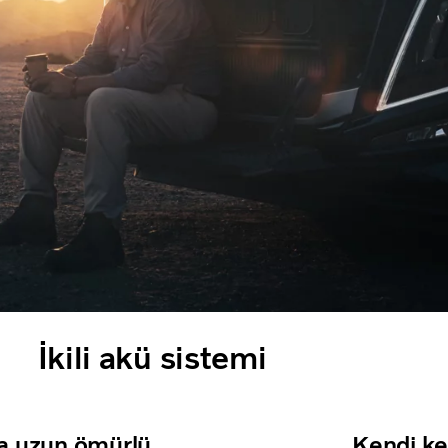
İkili akü sistemi
a uzun ömürlü
Kendi ke