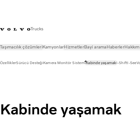
Trucks
Taşımacılık çözümleri
Kamyonlar
Hizmetler
Bayi arama
Haberler
Hakkım
Özellikler
Sürücü Desteği
Kamera Monitör Sistemi
Kabinde yaşamak
I-Shift
I-See
V
Kamyonlar
Özellikler
Kabinde yaşamak
Kabinde yaşamak