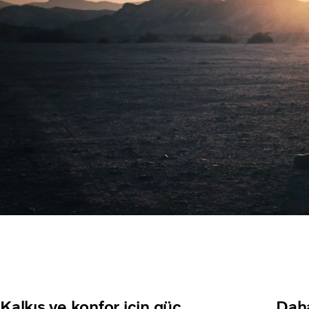
Kalkış ​​ve konfor için güç
Dah