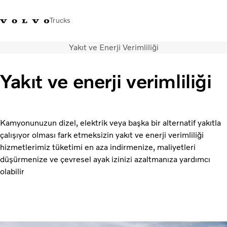
Trucks
Yakıt ve Enerji Verimliliği
+4448586
Volvo Trucks Mağazası
Oturum açın
Türkiye
Yakıt ve enerji verimliliği
Taşımacılık çözümleri
Kamyonlar
Hizmetler
Kamyonunuzun dizel, elektrik veya başka bir alternatif yakıtla
Bayi arama
çalışıyor olması fark etmeksizin yakıt ve enerji verimliliği
Haberler
hizmetlerimiz tüketimi en aza indirmenize, maliyetleri
Hakkımızda
düşürmenize ve çevresel ayak izinizi azaltmanıza yardımcı
Bize Ulaşın
olabilir