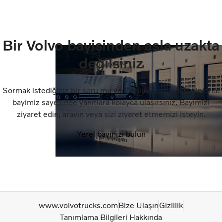
Bir Volvo bayisinden asla uzakta
değilsiniz
Sormak istediğiniz bir soru mu var? Dünya çapındaki binlerce
bayimiz sayesinde yanıtlara kolayca ulaşırsınız. Bayimizi
ziyaret edin, arayın veya sizi ziyaret etmemizi isteyin.
Yerel bayinizi bulun
www.volvotrucks.com
Bize Ulaşın
Gizlilik
Tanımlama Bilgileri Hakkında