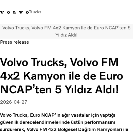
Trucks
Volvo Trucks, Volvo FM 4x2 Kamyon ile de Euro NCAP’ten 5
+4448586
Volvo Trucks Mağazası
Oturum açın
Türkiye
Yıldız Aldı!
Press release
Taşımacılık çözümleri
Volvo Trucks, Volvo FM
Kamyonlar
Hizmetler
4x2 Kamyon ile de Euro
Bayi arama
Haberler
NCAP’ten 5 Yıldız Aldı!
Hakkımızda
Bize Ulaşın
2026-04-27
Volvo Trucks, Euro NCAP’in ağır vasıtalar için yaptığı
güvenlik derecelendirmelerinde üstün performansını
sürdürerek, Volvo FM 4x2 Bölgesel Dağıtım Kamyonları ile