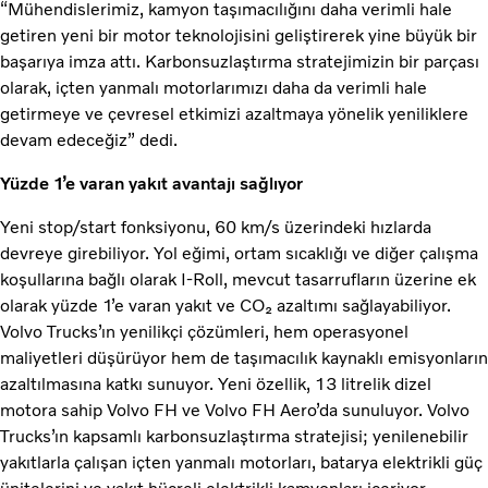
“Mühendislerimiz, kamyon taşımacılığını daha verimli hale
getiren yeni bir motor teknolojisini geliştirerek yine büyük bir
başarıya imza attı. Karbonsuzlaştırma stratejimizin bir parçası
olarak, içten yanmalı motorlarımızı daha da verimli hale
getirmeye ve çevresel etkimizi azaltmaya yönelik yeniliklere
devam edeceğiz” dedi.
Yüzde 1’e varan yakıt avantajı sağlıyor
Yeni stop/start fonksiyonu, 60 km/s üzerindeki hızlarda
devreye girebiliyor. Yol eğimi, ortam sıcaklığı ve diğer çalışma
koşullarına bağlı olarak I-Roll, mevcut tasarrufların üzerine ek
olarak yüzde 1’e varan yakıt ve CO₂ azaltımı sağlayabiliyor.
Volvo Trucks’ın yenilikçi çözümleri, hem operasyonel
maliyetleri düşürüyor hem de taşımacılık kaynaklı emisyonların
azaltılmasına katkı sunuyor. Yeni özellik, 13 litrelik dizel
motora sahip Volvo FH ve Volvo FH Aero’da sunuluyor. Volvo
Trucks’ın kapsamlı karbonsuzlaştırma stratejisi; yenilenebilir
yakıtlarla çalışan içten yanmalı motorları, batarya elektrikli güç