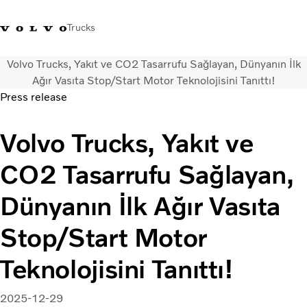
Trucks
Volvo Trucks, Yakıt ve CO2 Tasarrufu Sağlayan, Dünyanın İlk
+4448586
Volvo Trucks Mağazası
Oturum açın
Türkiye
Ağır Vasıta Stop/Start Motor Teknolojisini Tanıttı!
Press release
Taşımacılık çözümleri
Volvo Trucks, Yakıt ve
Kamyonlar
Hizmetler
CO2 Tasarrufu Sağlayan,
Bayi arama
Haberler
Dünyanın İlk Ağır Vasıta
Hakkımızda
Bize Ulaşın
Stop/Start Motor
Teknolojisini Tanıttı!
2025-12-29