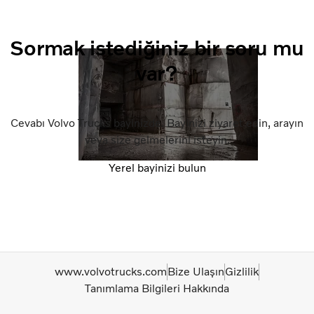
Sormak istediğiniz bir soru mu
var?
Cevabı Volvo Trucks bayinizde. Bayinizi ziyaret edin, arayın
veya size gelmelerini isteyin.
Yerel bayinizi bulun
www.volvotrucks.com
Bize Ulaşın
Gizlilik
Tanımlama Bilgileri Hakkında