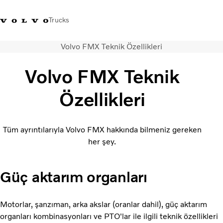
Trucks
Volvo FMX Teknik Özellikleri
+4448586
Volvo Trucks Mağazası
Oturum açın
Türkiye
Volvo FMX Teknik
Taşımacılık çözümleri
Özellikleri
Kamyonlar
Hizmetler
Bayi arama
Tüm ayrıntılarıyla Volvo FMX hakkında bilmeniz gereken
Haberler
her şey.
Hakkımızda
Bize Ulaşın
Güç aktarım organları
Motorlar, şanzıman, arka akslar (oranlar dahil), güç aktarım
organları kombinasyonları ve PTO'lar ile ilgili teknik özellikleri