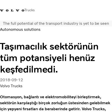
Trucks
The full potential of the transport industry is yet to be seen
+4448586
Volvo Trucks Mağazası
Oturum açın
Türkiye
Autonomous solutions
Taşımacılık çözümleri
Taşımacılık sektörünün
Kamyonlar
tüm potansiyeli henüz
Hizmetler
Bayi arama
keşfedilmedi.
Haberler
Hakkımızda
2018-09-12
Bize Ulaşın
Volvo Trucks
Otomasyon, bağlantı ve elektromobiliteyi birleştirmek,
sektörün karşılaştığı birçok zorluğun üstesinden gelebilmek
için yepyeni fırsatları da beraberinde getirir. Volvo Trucks,