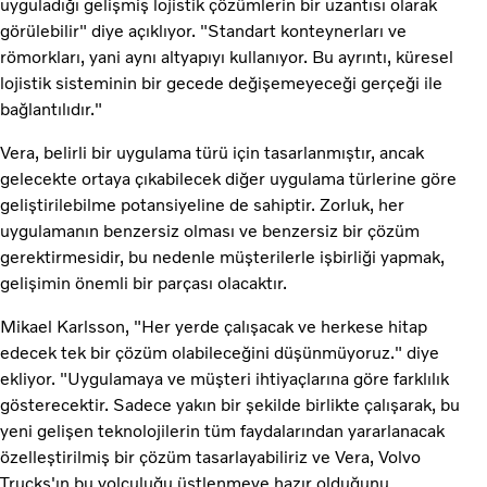
uyguladığı gelişmiş lojistik çözümlerin bir uzantısı olarak
görülebilir" diye açıklıyor. "Standart konteynerları ve
römorkları, yani aynı altyapıyı kullanıyor. Bu ayrıntı, küresel
lojistik sisteminin bir gecede değişemeyeceği gerçeği ile
bağlantılıdır."
Vera, belirli bir uygulama türü için tasarlanmıştır, ancak
gelecekte ortaya çıkabilecek diğer uygulama türlerine göre
geliştirilebilme potansiyeline de sahiptir. Zorluk, her
uygulamanın benzersiz olması ve benzersiz bir çözüm
gerektirmesidir, bu nedenle müşterilerle işbirliği yapmak,
gelişimin önemli bir parçası olacaktır.
Mikael Karlsson, "Her yerde çalışacak ve herkese hitap
edecek tek bir çözüm olabileceğini düşünmüyoruz." diye
ekliyor. "Uygulamaya ve müşteri ihtiyaçlarına göre farklılık
gösterecektir. Sadece yakın bir şekilde birlikte çalışarak, bu
yeni gelişen teknolojilerin tüm faydalarından yararlanacak
özelleştirilmiş bir çözüm tasarlayabiliriz ve Vera, Volvo
Trucks'ın bu yolculuğu üstlenmeye hazır olduğunu