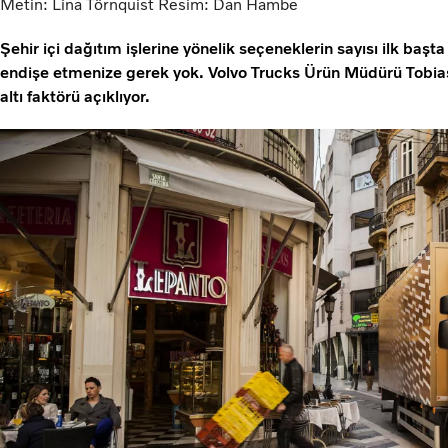
Metin: Lina Törnquist Resim: Dan Hambe
Şehir içi dağıtım işlerine yönelik seçeneklerin sayısı ilk baş
endişe etmenize gerek yok. Volvo Trucks Ürün Müdürü Tobi
altı faktörü açıklıyor.