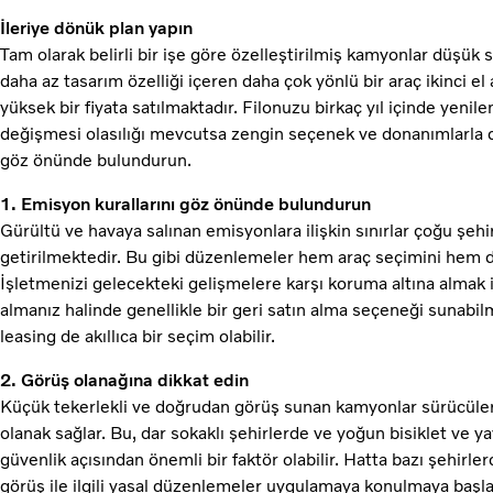
İleriye dönük plan yapın
Tam olarak belirli bir işe göre özelleştirilmiş kamyonlar düşük s
daha az tasarım özelliği içeren daha çok yönlü bir araç ikinci el
yüksek bir fiyata satılmaktadır. Filonuzu birkaç yıl içinde yeni
değişmesi olasılığı mevcutsa zengin seçenek ve donanımlarla dolu
göz önünde bulundurun.
1. Emisyon kurallarını göz önünde bulundurun
Gürültü ve havaya salınan emisyonlara ilişkin sınırlar çoğu şeh
getirilmektedir. Bu gibi düzenlemeler hem araç seçimini hem de 
İşletmenizi gelecekteki gelişmelere karşı koruma altına almak iç
almanız halinde genellikle bir geri satın alma seçeneği sunabil
leasing de akıllıca bir seçim olabilir.
2. Görüş olanağına dikkat edin
Küçük tekerlekli ve doğrudan görüş sunan kamyonlar sürücüleri
olanak sağlar. Bu, dar sokaklı şehirlerde ve yoğun bisiklet ve y
güvenlik açısından önemli bir faktör olabilir. Hatta bazı şehi
görüş ile ilgili yasal düzenlemeler uygulamaya konulmaya başl