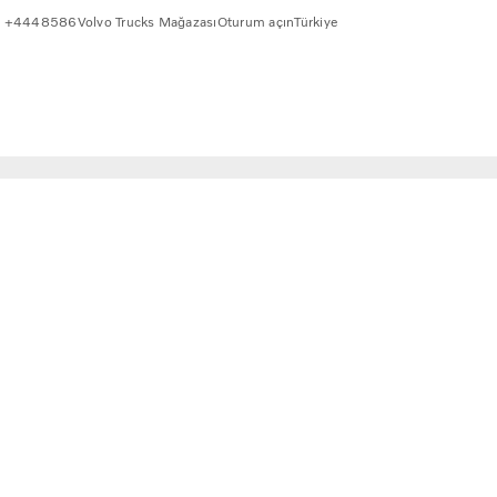
+4448586
Volvo Trucks Mağazası
Oturum açın
Türkiye