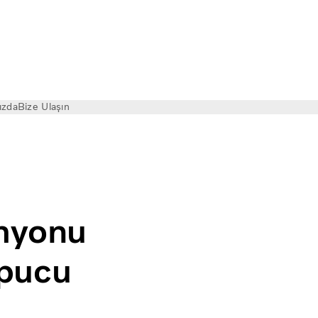
ızda
Bize Ulaşın
ğru kamyon | Volvo Kamyon Magazin
amyonu
ipucu