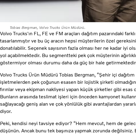
Tobias Bergman, Volvo Trucks Ürün Müdürü.
Volvo Trucks'ın FL, FE ve FM araçları dağıtım pazarındaki farklı 
tasarlanmıştır ve bu üç aracın hepsi müşterilerin özel gereksin
donatılabilir. Seçenek sayısının fazla olması her ne kadar iyi ol
yol açabilmektedir. Bu segmentteki pek çok müşterinin ağırlıklı 
göstermiyor olması durumu daha da güç bir hale getirmektedir
Volvo Trucks Ürün Müdürü Tobias Bergman, “Şehir içi dağıtım iş
işletmelerden pek çoğunun esasen bir lojistik şirketi olmadığını
fırınlar veya ekipman nakliyesi yapan küçük şirketler gibi esas od
Bunların arasında teslimat işleri için önceden kamyonet kulla
sağlayacağı geniş alan ve çok yönlülük gibi avantajlardan yararl
diyor.
Peki, kendisi neyi tavsiye ediyor? “Hem mevcut, hem de gelecek
düşünün. Ancak bunu tek başınıza yapmak zorunda değilsiniz. B