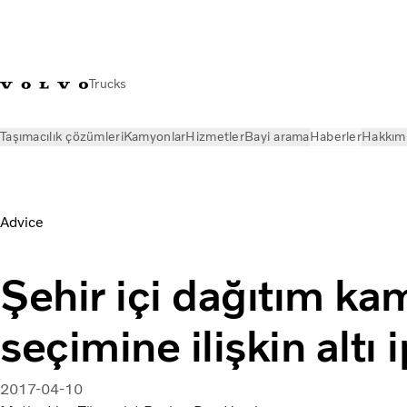
Trucks
Taşımacılık çözümleri
Kamyonlar
Hizmetler
Bayi arama
Haberler
Hakkım
Haberler
Magazine Online
Şehir içi dağıtım işleri için do
Advice
Şehir içi dağıtım k
seçimine ilişkin altı 
2017-04-10