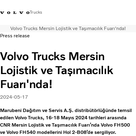
Trucks
Volvo Trucks Mersin Lojistik ve Taşımacılık Fuarı'nda!
+4448586
Volvo Trucks Mağazası
Oturum açın
Türkiye
Press release
Taşımacılık çözümleri
Volvo Trucks Mersin
Kamyonlar
Lojistik ve Taşımacılık
Hizmetler
Bayi arama
Fuarı'nda!
Haberler
Hakkımızda
2024-05-17
Bize Ulaşın
Marubeni Dağıtım ve Servis A.Ş. distribütörlüğünde temsil
edilen Volvo Trucks, 16-18 Mayıs 2024 tarihleri arasında
CNR Mersin Lojistik ve Taşımacılık Fuarı’nda Volvo FH500
ve Volvo FH540 modellerini Hol 2-B08’de sergiliyor.