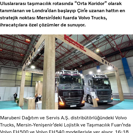
Uluslararası taşımacılık rotasında “Orta Koridor” olarak
tanımlanan ve Londra’dan başlayıp Çin’e uzanan hattın en
stratejik noktası Mersin’deki fuarda Volvo Trucks,
ihracatçılara özel çözümler de sunuyor.
Marubeni Dağıtım ve Servis A.Ş. distribütörlüğündeki Volvo
Trucks, Mersin-Yenişenir’deki Lojistik ve Taşımacılık Fuarı’nda
Volvo FH500 ve Volvo FH540 modelleriyle yer alıyor. 16-18