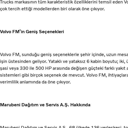
Trucks markasının tüm karakteristik özelliklerini temsil eden Vol
çok tercih ettiği modellerden biri olarak öne çıkıyor.
Volvo FM’in Geniş Seçenekleri
Volvo FM, sunduğu geniş seçeneklerle şehir içinde, uzun mesaf
işin üstesinden geliyor. Yataklı ve yataksız 6 kabin boyutu; iki,
şasi veya 330 ile 500 HP arasında değişen güçteki farklı yakıt 
sistemleri gibi birçok seçenek de mevcut. Volvo FM, ihtiyaçlar
verimlilik anlamında da öne çıkıyor.
Marubeni Dağıtım ve Servis A.Ş. Hakkında
Marubeni Dağıtım ve Servis A.Ş., 68 ülkede 136 yerleşkesi, t