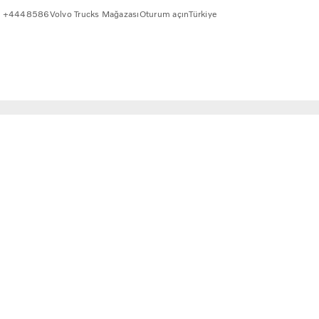
+4448586
Volvo Trucks Mağazası
Oturum açın
Türkiye