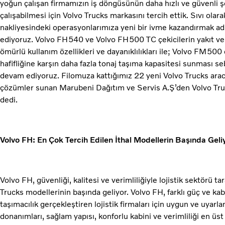
yoğun çalışan firmamızın iş döngüsünün daha hızlı ve güvenli 
çalışabilmesi için Volvo Trucks markasını tercih ettik. Sıvı ola
nakliyesindeki operasyonlarımıza yeni bir ivme kazandırmak ad
ediyoruz. Volvo FH540 ve Volvo FH500 TC çekicilerin yakıt ve
ömürlü kullanım özellikleri ve dayanıklılıkları ile; Volvo FM500 
hafifliğine karşın daha fazla tonaj taşıma kapasitesi sunması s
devam ediyoruz. Filomuza kattığımız 22 yeni Volvo Trucks aracım
çözümler sunan Marubeni Dağıtım ve Servis A.Ş’den Volvo Truc
dedi.
Volvo FH: En Çok Tercih Edilen İthal Modellerin Başında Geli
Volvo FH, güvenliği, kalitesi ve verimliliğiyle lojistik sektörü t
Trucks modellerinin başında geliyor. Volvo FH, farklı güç ve kab
taşımacılık gerçekleştiren lojistik firmaları için uygun ve uyar
donanımları, sağlam yapısı, konforlu kabini ve verimliliği en üst