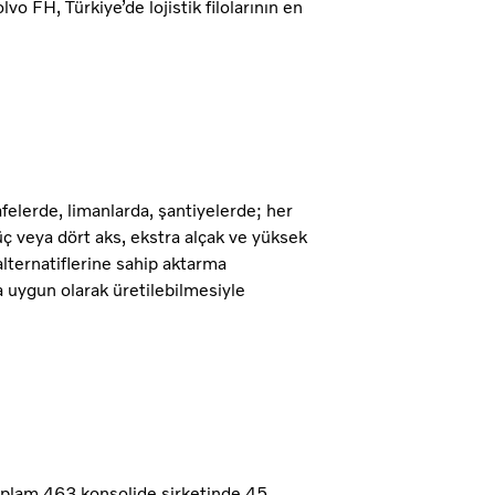
vo FH, Türkiye’de lojistik filolarının en
elerde, limanlarda, şantiyelerde; her
 üç veya dört aks, ekstra alçak ve yüksek
alternatiflerine sahip aktarma
a uygun olarak üretilebilmesiyle
oplam 463 konsolide şirketinde 45