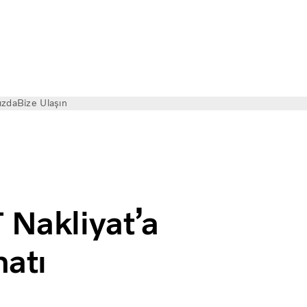
ızda
Bize Ulaşın
 Adet Volvo Teslimatı Gerçekleştirildi
 Nakliyat’a
matı