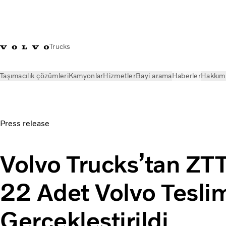
Trucks
Taşımacılık çözümleri
Kamyonlar
Hizmetler
Bayi arama
Haberler
Hakkım
Haberler
Basın Bültenleri
Volvo Trucks’tan ZTT Nakliyat’a 22
Press release
Volvo Trucks’tan ZTT
22 Adet Volvo Tesli
Gerçekleştirildi