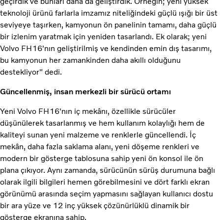
geçirdik ve bunları daha da geliştirdik. Örneğin; yeni yüksek
teknoloji ürünü farlarla imzamız niteliğindeki güçlü ışığı bir üst
seviyeye taşırken, kamyonun ön panelinin tamamı, daha güçlü
bir izlenim yaratmak için yeniden tasarlandı. Ek olarak; yeni
Volvo FH16'nın geliştirilmiş ve kendinden emin dış tasarımı,
bu kamyonun her zamankinden daha akıllı olduğunu
destekliyor" dedi.
Güncellenmiş, insan merkezli bir sürücü ortamı
Yeni Volvo FH16'nın iç mekânı, özellikle sürücüler
düşünülerek tasarlanmış ve hem kullanım kolaylığı hem de
kaliteyi sunan yeni malzeme ve renklerle güncellendi. İç
mekân, daha fazla saklama alanı, yeni döşeme renkleri ve
modern bir gösterge tablosuna sahip yeni ön konsol ile ön
plana çıkıyor. Aynı zamanda, sürücünün sürüş durumuna bağlı
olarak ilgili bilgileri hemen görebilmesini ve dört farklı ekran
görünümü arasında seçim yapmasını sağlayan kullanıcı dostu
bir ara yüze ve 12 inç yüksek çözünürlüklü dinamik bir
gösterge ekranına sahip.