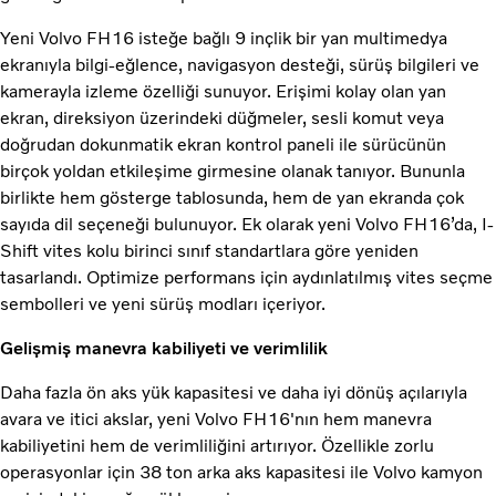
Yeni Volvo FH16 isteğe bağlı 9 inçlik bir yan multimedya
ekranıyla bilgi-eğlence, navigasyon desteği, sürüş bilgileri ve
kamerayla izleme özelliği sunuyor. Erişimi kolay olan yan
ekran, direksiyon üzerindeki düğmeler, sesli komut veya
doğrudan dokunmatik ekran kontrol paneli ile sürücünün
birçok yoldan etkileşime girmesine olanak tanıyor. Bununla
birlikte hem gösterge tablosunda, hem de yan ekranda çok
sayıda dil seçeneği bulunuyor. Ek olarak yeni Volvo FH16’da, I-
Shift vites kolu birinci sınıf standartlara göre yeniden
tasarlandı. Optimize performans için aydınlatılmış vites seçme
sembolleri ve yeni sürüş modları içeriyor.
Gelişmiş manevra kabiliyeti ve verimlilik
Daha fazla ön aks yük kapasitesi ve daha iyi dönüş açılarıyla
avara ve itici akslar, yeni Volvo FH16'nın hem manevra
kabiliyetini hem de verimliliğini artırıyor. Özellikle zorlu
operasyonlar için 38 ton arka aks kapasitesi ile Volvo kamyon