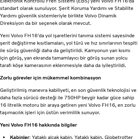
Elektronik Kontrollü Fren Sistemi (EBS) yeni Volvo FH16’da
standart olarak sunuluyor. Şerit Koruma Yardımı ve Stabilite
Yardımı güvenlik sistemleriyle birlikte Volvo Dinamik
Direksiyon da bir seçenek olarak mevcut.
Yeni Volvo FH16'da yol işaretlerini tanıma sistemi sayesinde
şerit değiştirme kısıtlamaları, yol türü ve hız sınırlarının tespiti
ile sürüş güvenliği daha da geliştirildi. Kamyonun yan kısmı
için görüş, yan ekranda tamamlayıcı bir görüş sunan yolcu
tarafı köşe kamerasının eklenmesiyle daha da iyileştirildi.
Zorlu görevler için mükemmel kombinasyon
Geliştirilmiş manevra kabiliyeti, en son güvenlik teknolojisi ve
daha fazla sürücü desteği ile 750HP beygir kadar güce sahip
16 litrelik motoru bir araya getiren yeni Volvo FH16, en zorlu
taşımacılık işleri için üstün verimlilik sunuyor.
Yeni Volvo FH16 hakkında bilgiler
Kabinler
: Yataklı alçak kabin, Yataklı kabin, Globetrotter