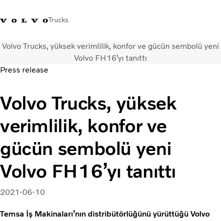
Trucks
Volvo Trucks, yüksek verimlilik, konfor ve gücün sembolü yeni
+4448586
Volvo Trucks Mağazası
Oturum açın
Türkiye
Volvo FH16’yı tanıttı
Press release
Taşımacılık çözümleri
Volvo Trucks, yüksek
Kamyonlar
Hizmetler
verimlilik, konfor ve
Bayi arama
Haberler
gücün sembolü yeni
Hakkımızda
Bize Ulaşın
Volvo FH16’yı tanıttı
2021-06-10
Temsa İş Makinaları’nın distribütörlüğünü yürüttüğü Volvo