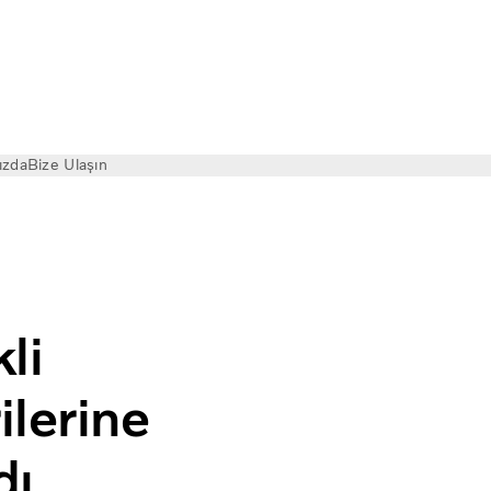
ızda
Bize Ulaşın
red to customers
li
ilerine
dı