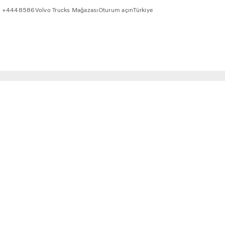
+4448586
Volvo Trucks Mağazası
Oturum açın
Türkiye