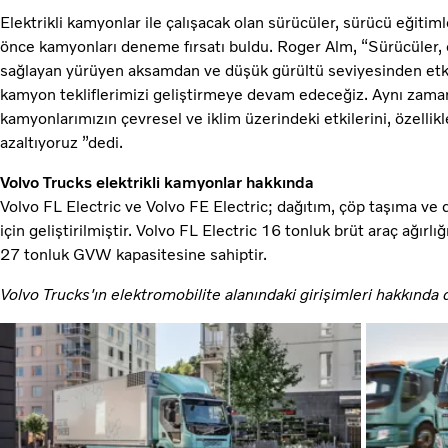
Elektrikli kamyonlar ile çalışacak olan sürücüler, sürücü eğitiml
önce kamyonları deneme fırsatı buldu. Roger Alm, “Sürücüler, öz
sağlayan yürüyen aksamdan ve düşük gürültü seviyesinden etkile
kamyon tekliflerimizi geliştirmeye devam edeceğiz. Aynı zamand
kamyonlarımızın çevresel ve iklim üzerindeki etkilerini, özellik
azaltıyoruz ”dedi.
Volvo Trucks elektrikli kamyonlar hakkında
Volvo FL Electric ve Volvo FE Electric; dağıtım, çöp taşıma ve d
için geliştirilmiştir. Volvo FL Electric 16 tonluk brüt araç ağır
27 tonluk GVW kapasitesine sahiptir.
Volvo Trucks'ın elektromobilite alanındaki girişimleri hakkında d