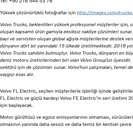
Tel: +90 216 544 53 78
Yüksek çözünürlüklü fotoğraflar için
http://images.volvotruck
Volvo Trucks, beklentileri yüksek profesyonel müşteriler için,
oluşan kapsamlı ürün gamıyla eksiksiz nakliye çözümleri sunar.
bayi ve servisten oluşan global ağıyla müşterilerine destek ve
dünyanın dört bir yanındaki 15 ülkede üretilmektedir. 2018 yı
Volvo Trucks sahibini bulmuştur. Volvo Trucks, dünyanın en bü
deniz motoru üreticilerinden biri olan Volvo Group’un üyesidir.
sektörü için de çözümler sunar. Volvo’nun çalışmaları, temel de
saygıyı esas alır.
Volvo FL Electric, seçilen müşterilerle işbirliği içinde geliştiri
FL Electric ve güçlü kardeşi Volvo FE Electric'in seri üretimi 2
için başlayacak.
Motor gürültüsü ve egzoz emisyonlarının olmaması, sürücülerin
olmasının yanında daha sessiz ve daha temiz bir kentsel çevre 