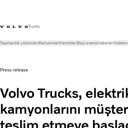
Trucks
Taşımacılık çözümleri
Kamyonlar
Hizmetler
Bayi arama
Haberler
Hakkım
Haberler
Basın Bültenleri
First electric Volvo trucks delive
Press release
Volvo Trucks, elektrik
kamyonlarını müşter
teslim etmeye başla