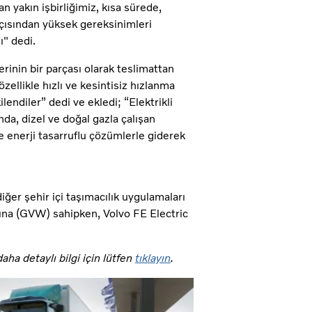
 yakın işbirliğimiz, kısa sürede,
açısından yüksek gereksinimleri
ı" dedi.
erinin bir parçası olarak teslimattan
ellikle hızlı ve kesintisiz hızlanma
ndiler” dedi ve ekledi; “Elektrikli
a, dizel ve doğal gazla çalışan
le enerji tasarruflu çözümlerle giderek
iğer şehir içi taşımacılık uygulamaları
lığına (GVW) sahipken, Volvo FE Electric
aha detaylı bilgi için lütfen
tıklayın
.