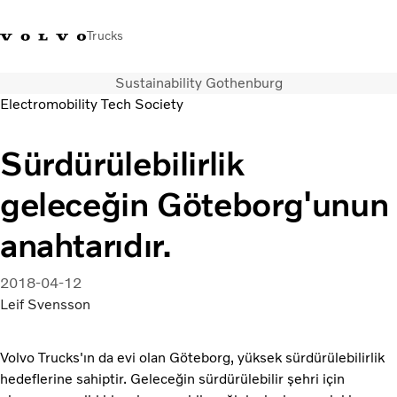
Trucks
Sustainability Gothenburg
+4448586
Volvo Trucks Mağazası
Oturum açın
Türkiye
Electromobility Tech Society
Taşımacılık çözümleri
Sürdürülebilirlik
Kamyonlar
geleceğin Göteborg'unun
Hizmetler
Bayi arama
anahtarıdır.
Haberler
Hakkımızda
2018-04-12
Bize Ulaşın
Leif Svensson
Volvo Trucks'ın da evi olan Göteborg, yüksek sürdürülebilirlik
hedeflerine sahiptir. Geleceğin sürdürülebilir şehri için