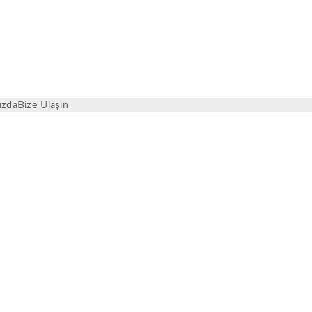
ızda
Bize Ulaşın