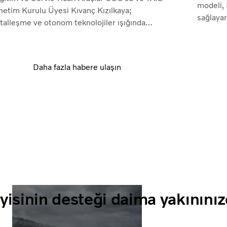
modeli,
netim Kurulu Üyesi Kıvanç Kızılkaya;
sağlayar
italleşme ve otonom teknolojiler ışığında
yaklaşım
eyler sektöründe elektrifikasyon, otonom
üş ve bağlantılı sistemlere dair gelişmeleri
ardı.
Daha fazla habere ulaşın
yisinin desteği daima yakınını