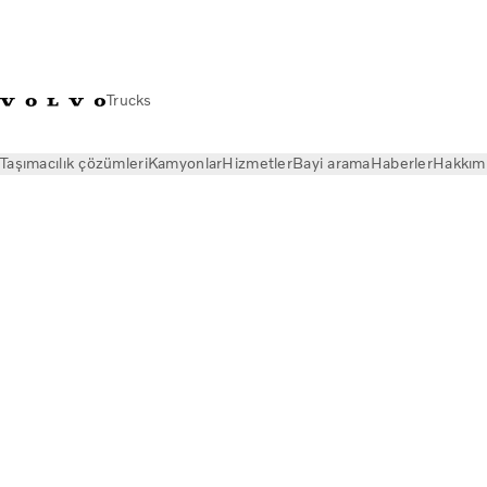
Trucks
Taşımacılık çözümleri
Kamyonlar
Hizmetler
Bayi arama
Haberler
Hakkım