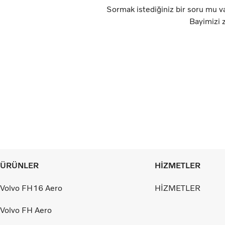
Sormak istediğiniz bir soru mu va
Bayimizi z
ÜRÜNLER
HİZMETLER
Volvo FH16 Aero
HİZMETLER
Volvo FH Aero