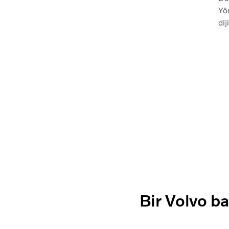
Yö
dij
tr
sür
akt
Bir Volvo ba