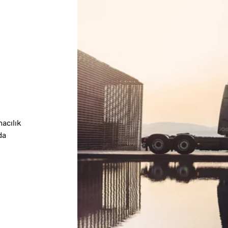
acılık
da