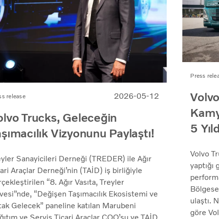
Press rele
Volvo
2026-05-12
ss release
Kamy
olvo Trucks, Geleceğin
5 Yıld
aşımacılık Vizyonunu Paylaştı!
Volvo Tr
eyler Sanayicileri Derneği (TREDER) ile Ağır
yaptığı
ari Araçlar Derneği’nin (TAİD) iş birliğiyle
perform
çekleştirilen “8. Ağır Vasıta, Treyler
Bölgesel
rvesi”nde, “Değişen Taşımacılık Ekosistemi ve
ulaştı. 
tak Gelecek” paneline katılan Marubeni
göre Vol
ğıtım ve Servis Ticari Araçlar COO’su ve TAİD