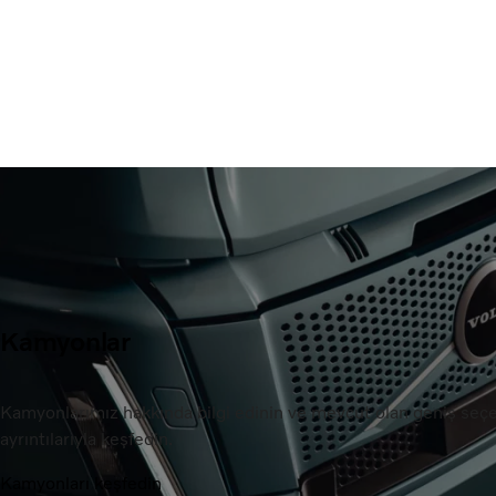
Kamyonlar
Kamyonlarımız hakkında bilgi edinin ve mevcut olan geniş seç
ayrıntılarıyla keşfedin.
Kamyonları keşfedin