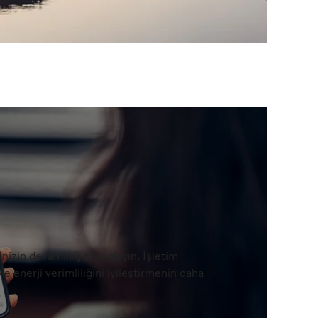
zin devamlılığını sağlayın. İşletim
e enerji verimliliğini iyileştirmenin daha