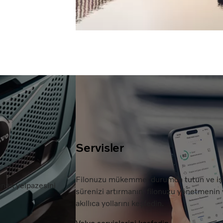
Servisler
Filonuzu mükemmel durumda tutun ve işini
enek yelpazesini
sürenizi artırmanın, filonuzu yönetmenin v
akıllıca yollarını keşfedin.