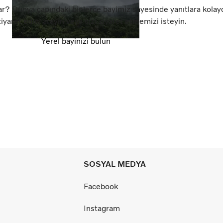
r? Dünya çapındaki binlerce bayimiz sayesinde yanıtlara kolayca
iyaret edin, arayın veya sizi ziyaret etmemizi isteyin.
Yerel bayinizi bulun
SOSYAL MEDYA
Facebook
Instagram