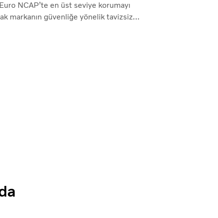
 Euro NCAP’te en üst seviye korumayı
ak markanın güvenliğe yönelik tavizsiz
ını kanıtladı.
zda