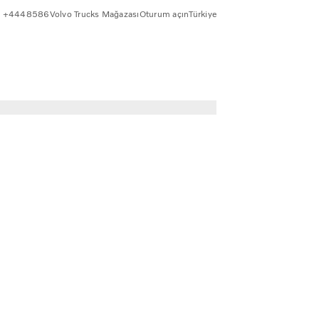
+4448586
Volvo Trucks Mağazası
Oturum açın
Türkiye