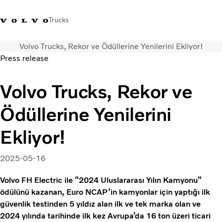
Trucks
Volvo Trucks, Rekor ve Ödüllerine Yenilerini Ekliyor!
+4448586
Volvo Trucks Mağazası
Oturum açın
Türkiye
Press release
Taşımacılık çözümleri
Volvo Trucks, Rekor ve
Kamyonlar
Ödüllerine Yenilerini
Hizmetler
Bayi arama
Ekliyor!
Haberler
Hakkımızda
2025-05-16
Bize Ulaşın
Volvo FH Electric ile “2024 Uluslararası Yılın Kamyonu”
ödülünü kazanan, Euro NCAP’in kamyonlar için yaptığı ilk
güvenlik testinden 5 yıldız alan ilk ve tek marka olan ve
2024 yılında tarihinde ilk kez Avrupa’da 16 ton üzeri ticari